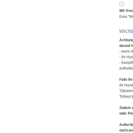
Wir fre
Eure "We
Wichti
Achtung
darauf h
- wenn I
- Ihr Hu
- Kampfh
aufhalte
Falls I
Ihr Hund
Tätowie
Tollwut
Zudem er
oder Pe
Außerde
noch an