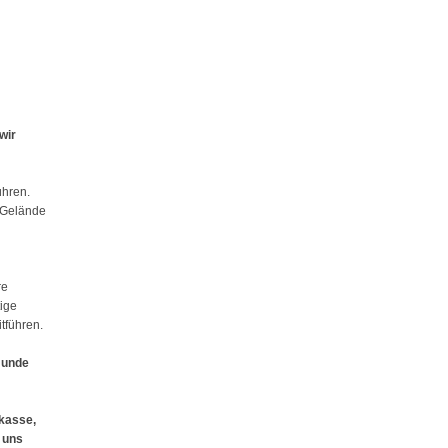
wir
ühren.
m Gelände
re
ige
tführen.
 Hunde
skasse,
 uns