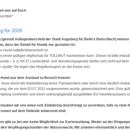
uen uns auf Euch
schtler"
g für 2026
 (gemäß Auflagenbescheid der Stadt Augsburg für Bello's Batschlach) weisen 
in, dass der Einlaß für Hunde nur gestattet ist:
hr Hund haftpflichtversichert ist
nd einen gültigen Impfschutz für TOLLWUT nachweisen kann. Dieser ist bitte mitzuf
unde i. S. d. Art 37 Landesstraf- und Verordnungsgesetz dürfen sich nicht auf de
n (außer Sie legen das Negativzeugnis an der Kasse vor).
hr Hund aus dem Ausland zu Besuch kommt:
 muss durch die Implantierung eines Transponders oder durch eine deutlich lesba
rung, die vor dem 03.07.2011 vorgenommen wurde, gekennzeichnet sein. Eine gült
 Impfung vorweisen und einen ordnungsgemäß ausgefüllten EU-Heimtierausweis mi
lauben wir uns einen evtl. Einlaßstop (kurzfristig) zu verordnen, falls zu viele
rsonen auf dem Gelände anwesend sind.
m gibt es bei uns keine Möglichkeit zur Kartenzahlung. Weder an der Eingang
 den Verpflegungsständen der Wasserwacht. Wir arbeiten ehrenamtlich und bei