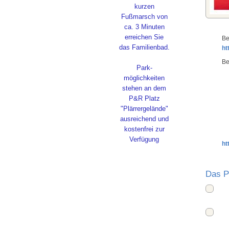
kurzen
Fußmarsch von
ca. 3 Minuten
erreichen Sie
Be
das Familienbad.
ht
Be
Park-
möglichkeiten
stehen an dem
P&R Platz
"Plärrergelände"
ausreichend und
kostenfrei zur
Verfügung
ht
Das P